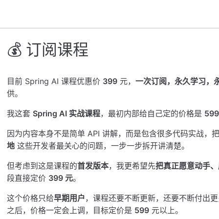
💰 ​订阅课程
目前 Spring AI 课程优惠价
399
元，
一次订阅，永久学习，
供。
我这套
Spring AI 实战课程
，最初内部给自己定的价格是
599
因为内容本身不是简单 API 讲解，而是包含很多代码实战，
地
这些开发者最关心的问题，一步一步拆开讲清楚。
但考虑到这是课程的
首发版本
，我更希望先
把真正愿意动手、
段直接定价
399 元
。
这个价格只给
早期用户
，课程还要不断更新，还要不断付出更
之后，价格一定会上调，目标定价是
599
元以上。